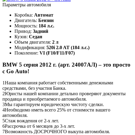
Параметры автомобиля
Коробка:
Автомат
Двигатель:
Бензин
Мощность:
184 л.с.
Привод:
Задний
Кузов:
Седан
Объем двигателя:
2 л
Модификация:
520i 2.0 AT (184 л.с.)
Поколение:
VI (F10/F11/F07)
BMW 5 серия 2012 г. (арт. 24007АЛ) – это просто
с Go Auto!
1
Наша компания работает собственными денежными
средствами, без участия Банка.
2
Юристы нашей компании детально проверяют документы
продавца и приобретаемого автомобиля.
3
Мы гарантируем юридическую чистоту сделки.
4
Необходимо иметь всего 25% от стоимости вашего
автомобиля.
5
Стаж вождения от 2-х лет.
6
Рассрочка от 6 месяцев до 3-х лет.
7
Возможность ДОСРОЧНОГО выкупа автомобиля.