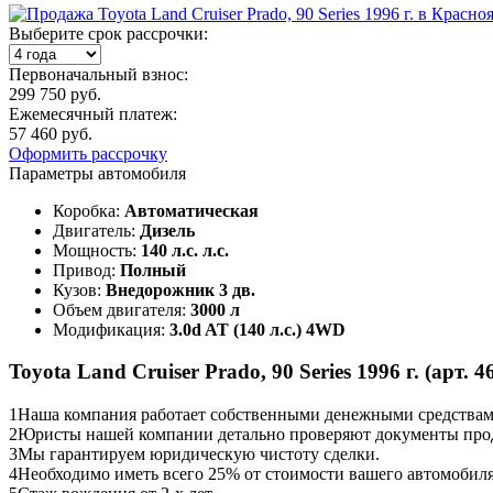
Выберите срок рассрочки:
Первоначальный взнос:
299 750 руб.
Ежемесячный платеж:
57 460 руб.
Оформить рассрочку
Параметры автомобиля
Коробка:
Автоматическая
Двигатель:
Дизель
Мощность:
140 л.с. л.с.
Привод:
Полный
Кузов:
Внедорожник 3 дв.
Объем двигателя:
3000 л
Модификация:
3.0d AT (140 л.с.) 4WD
Toyota Land Cruiser Prado, 90 Series 1996 г. (арт. 
1
Наша компания работает собственными денежными средствами,
2
Юристы нашей компании детально проверяют документы прод
3
Мы гарантируем юридическую чистоту сделки.
4
Необходимо иметь всего 25% от стоимости вашего автомобиля