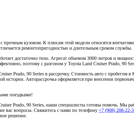
нии с прочным кузовом. К плюсам этой модели относятся впечатл
 отличается ремонтопригодностью и длительным сроком службы.
аботает достаточно тихо. Агрегат объемом 3000 литров и мощнос
ктивно, поэтому с разгоном у Toyota Land Cruiser Prado, 90 Ser
uiser Prado, 90 Series в рассрочку. Стоимость авто с пробегом 
тной истории. Авторассрочка оформляется при внесении первонач
ными поездками!
Cruiser Prado, 90 Series, наши специалисты готовы помочь. Мы р
ие вас вопросы. Свяжитесь с нами по телефону
+7 (908) 208-22-
ное решение.