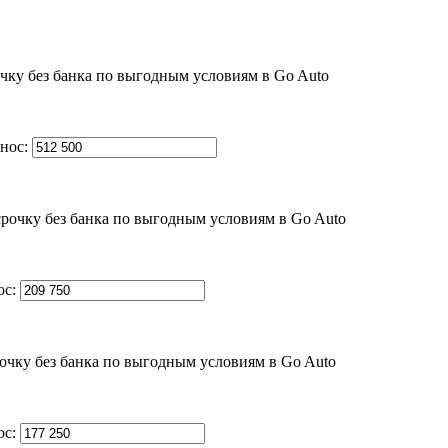
нос:
ос:
ос: