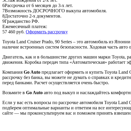
5
Стаж вождения от 2-х лет.
6
Рассрочка от 6 месяцев до 3-х лет.
7
Возможность ДОСРОЧНОГО выкупа автомобиля.
8
Достаточно 2-х документов.
9
Гражданство РФ.
Ежемесячный платеж:
57 460 руб.
Оформить рассрочку
Toyota Land Cruiser Prado, 90 Series – это автомобиль из Япо
наличие встроенных систем безопасности. Ходовая часть авто
Двигатель, как и в большинстве других машин марки Toyota, р
движения. Коробка передач типа «Автоматическая» работает эффе
Компания
Go Auto
предлагает оформить и купить Toyota Land Cr
рассрочку без банка, вы можете не думать о справках и креди
перед банками. Расчет осуществляется очень быстро.
Возьмите в
Go Auto
авто под выкуп и наслаждайтесь комфорт
Если у вас есть вопросы по рассрочке автомобиля Toyota Land 
подберем оптимальные варианты и ответим на все интересующ
сайте — мы проконсультируем вас и поможем принять взвешен