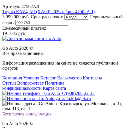
Артикул: 47502АЛ
Toyota RAV4, VI (XA60) 2026 г. (арт. 47502АЛ)
3 999 000 руб.
Срок рассрочки:
Первоначальный
взнос:
Ежемесячный платеж:
191 645 руб
Go Auto 2026 ©
Все права защищены
Информация размещенная на сайте не является публичной
офертой
Компания
Условия
Каталог
Калькулятор
Контакты
Статьи
Вопрос-ответ
Политика
конфидециальности
Карта сайта
+7(908)208-22-33
go_auto.krk@bk.ru
г. Красноярск, ул. Молокова, д. 1г,
пом. 113, оф. 1
Бесплатная консультация
Go Auto 2026 ©