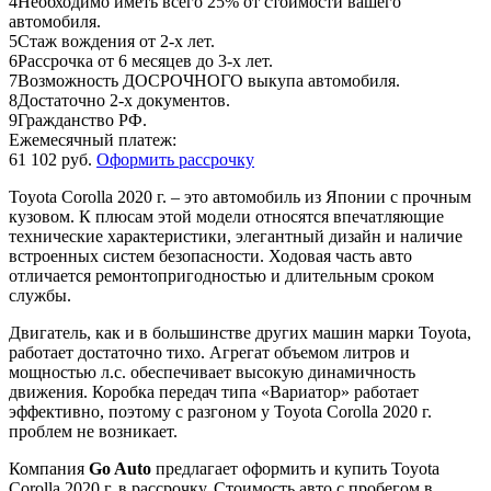
4
Необходимо иметь всего 25% от стоимости вашего
автомобиля.
5
Стаж вождения от 2-х лет.
6
Рассрочка от 6 месяцев до 3-х лет.
7
Возможность ДОСРОЧНОГО выкупа автомобиля.
8
Достаточно 2-х документов.
9
Гражданство РФ.
Ежемесячный платеж:
61 102 руб.
Оформить рассрочку
Toyota Corolla 2020 г. – это автомобиль из Японии с прочным
кузовом. К плюсам этой модели относятся впечатляющие
технические характеристики, элегантный дизайн и наличие
встроенных систем безопасности. Ходовая часть авто
отличается ремонтопригодностью и длительным сроком
службы.
Двигатель, как и в большинстве других машин марки Toyota,
работает достаточно тихо. Агрегат объемом литров и
мощностью л.с. обеспечивает высокую динамичность
движения. Коробка передач типа «Вариатор» работает
эффективно, поэтому с разгоном у Toyota Corolla 2020 г.
проблем не возникает.
Компания
Go Auto
предлагает оформить и купить Toyota
Corolla 2020 г. в рассрочку. Стоимость авто с пробегом в