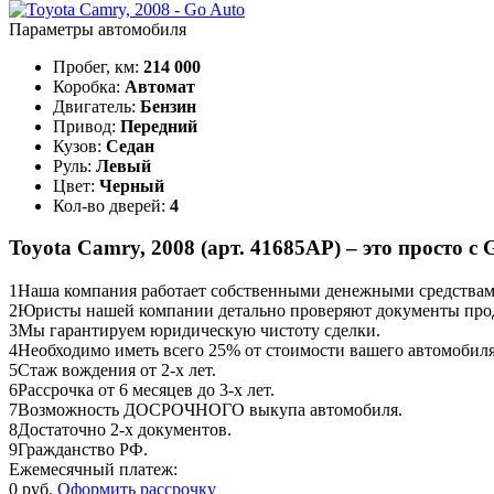
Параметры автомобиля
Пробег, км:
214 000
Коробка:
Автомат
Двигатель:
Бензин
Привод:
Передний
Кузов:
Седан
Руль:
Левый
Цвет:
Черный
Кол-во дверей:
4
Toyota Camry, 2008 (арт. 41685АР) – это просто с 
1
Наша компания работает собственными денежными средствами,
2
Юристы нашей компании детально проверяют документы прод
3
Мы гарантируем юридическую чистоту сделки.
4
Необходимо иметь всего 25% от стоимости вашего автомобиля
5
Стаж вождения от 2-х лет.
6
Рассрочка от 6 месяцев до 3-х лет.
7
Возможность ДОСРОЧНОГО выкупа автомобиля.
8
Достаточно 2-х документов.
9
Гражданство РФ.
Ежемесячный платеж:
0 руб.
Оформить рассрочку