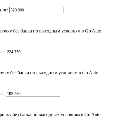
нос:
ос:
ос: