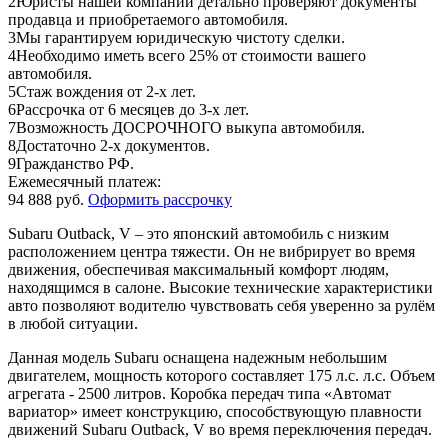
2
Юристы нашей компании детально проверяют документы
продавца и приобретаемого автомобиля.
3
Мы гарантируем юридическую чистоту сделки.
4
Необходимо иметь всего 25% от стоимости вашего
автомобиля.
5
Стаж вождения от 2-х лет.
6
Рассрочка от 6 месяцев до 3-х лет.
7
Возможность ДОСРОЧНОГО выкупа автомобиля.
8
Достаточно 2-х документов.
9
Гражданство РФ.
Ежемесячный платеж:
94 888 руб.
Оформить рассрочку
Subaru Outback, V – это японский автомобиль с низким
расположением центра тяжести. Он не вибрирует во время
движения, обеспечивая максимальный комфорт людям,
находящимся в салоне. Высокие технические характеристики
авто позволяют водителю чувствовать себя уверенно за рулём
в любой ситуации.
Данная модель Subaru оснащена надежным небольшим
двигателем, мощность которого составляет 175 л.с. л.с. Объем
агрегата - 2500 литров. Коробка передач типа «Автомат
вариатор» имеет конструкцию, способствующую плавности
движений Subaru Outback, V во время переключения передач.