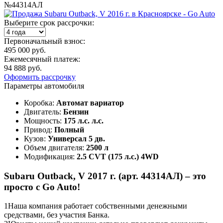
№44314АЛ
Выберите срок рассрочки:
Первоначальный взнос:
495 000 руб.
Ежемесячный платеж:
94 888 руб.
Оформить рассрочку
Параметры автомобиля
Коробка:
Автомат вариатор
Двигатель:
Бензин
Мощность:
175 л.с. л.с.
Привод:
Полный
Кузов:
Универсал 5 дв.
Объем двигателя:
2500 л
Модификация:
2.5 CVT (175 л.с.) 4WD
Subaru Outback, V 2017 г. (арт. 44314АЛ) – это
просто с Go Auto!
1
Наша компания работает собственными денежными
средствами, без участия Банка.