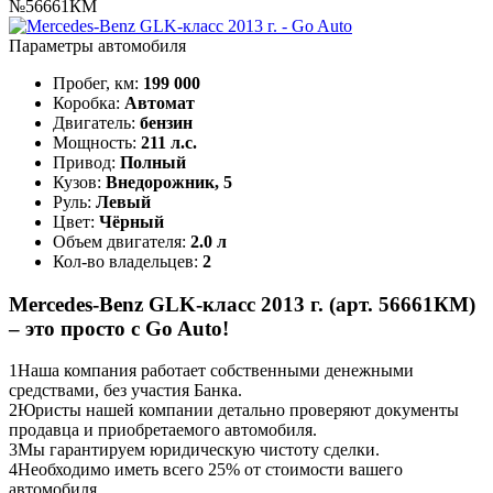
№56661КМ
Параметры автомобиля
Пробег, км:
199 000
Коробка:
Автомат
Двигатель:
бензин
Мощность:
211 л.с.
Привод:
Полный
Кузов:
Внедорожник, 5
Руль:
Левый
Цвет:
Чёрный
Объем двигателя:
2.0 л
Кол-во владельцев:
2
Mercedes-Benz GLK-класс 2013 г. (арт. 56661КМ)
– это просто с Go Auto!
1
Наша компания работает собственными денежными
средствами, без участия Банка.
2
Юристы нашей компании детально проверяют документы
продавца и приобретаемого автомобиля.
3
Мы гарантируем юридическую чистоту сделки.
4
Необходимо иметь всего 25% от стоимости вашего
автомобиля.