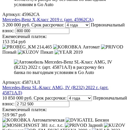
Артикул: 45962СА
Mercedes-Benz X-Класс 2019 г. (арт. 45962СА)
3 200 000 руб.
Срок рассрочки:
Первоначальный
взнос:
Ежемесячный платеж:
153 354 руб
214,465
Автомат
Поный
Пикап
2019
Артикул: 45871АЛ
Mercedes-Benz SL-Класс AMG, IV (R232) 2022 г. (арт.
45871АЛ)
10 850 000 руб.
Срок рассрочки:
Первоначальный
взнос:
Ежемесячный платеж:
519 967 руб
Автоматическая
Бензин
381 л.с. л.с.
Задний