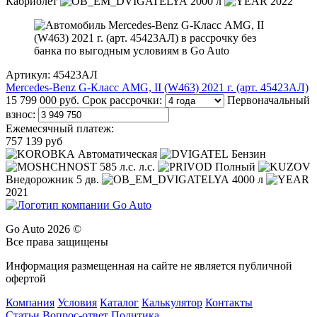
Кабриолет
2000 л
2022
Артикул: 45423АЛ
Mercedes-Benz G-Класс AMG, II (W463) 2021 г. (арт. 45423АЛ)
15 799 000 руб.
Срок рассрочки:
Первоначальный
взнос:
Ежемесячный платеж:
757 139 руб
Автоматическая
Бензин
585 л.с. л.с.
Полный
Внедорожник 5 дв.
4000 л
2021
Go Auto 2026 ©
Все права защищены
Информация размещенная на сайте не является публичной
офертой
Компания
Условия
Каталог
Калькулятор
Контакты
Статьи
Вопрос-ответ
Политика