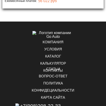
56 022 руб
Ежемесячный платеж:
КОМПАНИЯ
УСЛОВИЯ
КАТАЛОГ
КАЛЬКУЛЯТОР
СТАТЬИ
КОНТАКТЫ
ВОПРОС-ОТВЕТ
ПОЛИТИКА
КОНФИДЕЦИАЛЬНОСТИ
КАРТА САЙТА
+7(908)208-22-33