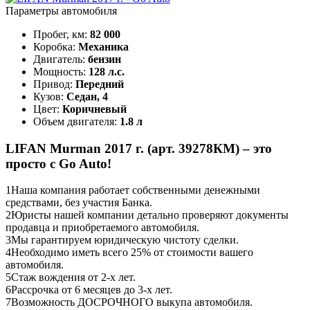
Параметры автомобиля
Пробег, км:
82 000
Коробка:
Механика
Двигатель:
бензин
Мощность:
128 л.с.
Привод:
Передний
Кузов:
Седан, 4
Цвет:
Коричневый
Объем двигателя:
1.8 л
LIFAN Murman 2017 г. (арт. 39278КМ) – это
просто с Go Auto!
1
Наша компания работает собственными денежными
средствами, без участия Банка.
2
Юристы нашей компании детально проверяют документы
продавца и приобретаемого автомобиля.
3
Мы гарантируем юридическую чистоту сделки.
4
Необходимо иметь всего 25% от стоимости вашего
автомобиля.
5
Стаж вождения от 2-х лет.
6
Рассрочка от 6 месяцев до 3-х лет.
7
Возможность ДОСРОЧНОГО выкупа автомобиля.