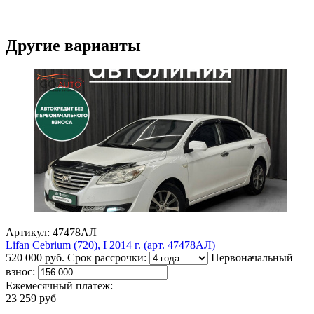
Другие варианты
Артикул: 47478АЛ
Lifan Cebrium (720), I 2014 г. (арт. 47478АЛ)
520 000 руб.
Срок рассрочки:
Первоначальный
взнос:
Ежемесячный платеж:
23 259 руб