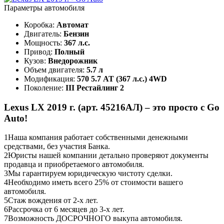
Параметры автомобиля
Коробка:
Автомат
Двигатель:
Бензин
Мощность:
367 л.с.
Привод:
Полный
Кузов:
Внедорожник
Объем двигателя:
5.7 л
Модификация:
570 5.7 AT (367 л.с.) 4WD
Поколение:
III Рестайлинг 2
Lexus LX 2019 г. (арт. 45216АЛ) – это просто с Go
Auto!
1
Наша компания работает собственными денежными
средствами, без участия Банка.
2
Юристы нашей компании детально проверяют документы
продавца и приобретаемого автомобиля.
3
Мы гарантируем юридическую чистоту сделки.
4
Необходимо иметь всего 25% от стоимости вашего
автомобиля.
5
Стаж вождения от 2-х лет.
6
Рассрочка от 6 месяцев до 3-х лет.
7
Возможность ДОСРОЧНОГО выкупа автомобиля.