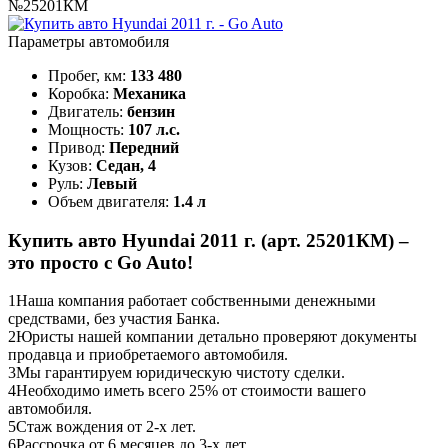
№25201КМ
Параметры автомобиля
Пробег, км:
133 480
Коробка:
Механика
Двигатель:
бензин
Мощность:
107 л.с.
Привод:
Передний
Кузов:
Седан, 4
Руль:
Левый
Объем двигателя:
1.4 л
Купить авто Hyundai 2011 г. (арт. 25201КМ) –
это просто с Go Auto!
1
Наша компания работает собственными денежными
средствами, без участия Банка.
2
Юристы нашей компании детально проверяют документы
продавца и приобретаемого автомобиля.
3
Мы гарантируем юридическую чистоту сделки.
4
Необходимо иметь всего 25% от стоимости вашего
автомобиля.
5
Стаж вождения от 2-х лет.
6
Рассрочка от 6 месяцев до 3-х лет.