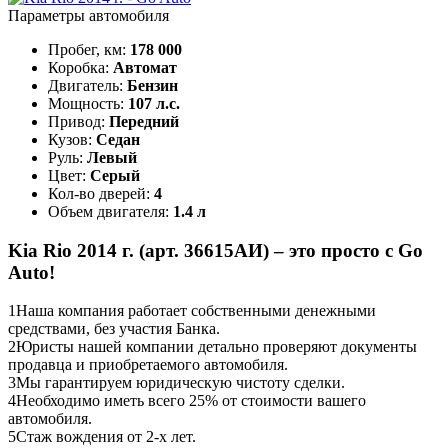
Параметры автомобиля
Пробег, км:
178 000
Коробка:
Автомат
Двигатель:
Бензин
Мощность:
107 л.с.
Привод:
Передний
Кузов:
Седан
Руль:
Левый
Цвет:
Серый
Кол-во дверей:
4
Объем двигателя:
1.4 л
Kia Rio 2014 г. (арт. 36615АИ) – это просто с Go
Auto!
1
Наша компания работает собственными денежными
средствами, без участия Банка.
2
Юристы нашей компании детально проверяют документы
продавца и приобретаемого автомобиля.
3
Мы гарантируем юридическую чистоту сделки.
4
Необходимо иметь всего 25% от стоимости вашего
автомобиля.
5
Стаж вождения от 2-х лет.