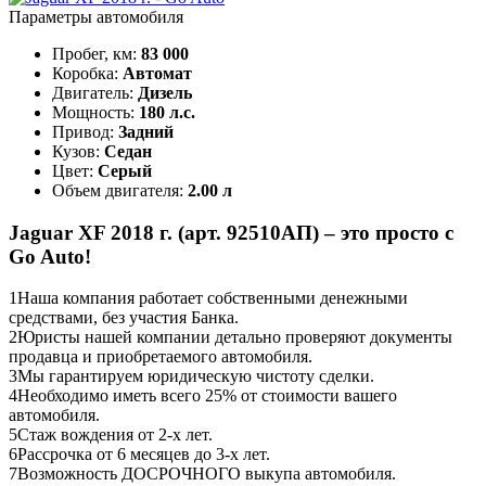
Параметры автомобиля
Пробег, км:
83 000
Коробка:
Автомат
Двигатель:
Дизель
Мощность:
180 л.с.
Привод:
Задний
Кузов:
Седан
Цвет:
Серый
Объем двигателя:
2.00 л
Jaguar XF 2018 г. (арт. 92510АП) – это просто с
Go Auto!
1
Наша компания работает собственными денежными
средствами, без участия Банка.
2
Юристы нашей компании детально проверяют документы
продавца и приобретаемого автомобиля.
3
Мы гарантируем юридическую чистоту сделки.
4
Необходимо иметь всего 25% от стоимости вашего
автомобиля.
5
Стаж вождения от 2-х лет.
6
Рассрочка от 6 месяцев до 3-х лет.
7
Возможность ДОСРОЧНОГО выкупа автомобиля.