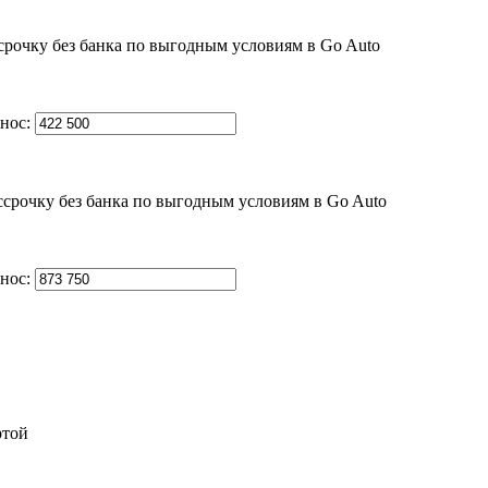
нос:
нос:
ртой