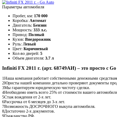
Параметры автомобиля
Пробег, км:
170 000
Коробка:
Автомат
Двигатель:
Бензин
Мощность:
333 л.с.
Привод:
Полный
Кузов:
Внедорожник
Руль:
Левый
Цвет:
Коричневый
Кол-во дверей:
5
Объем двигателя:
3.7 л
Infiniti FX 2011 г. (арт. 68749АИ) – это просто с Go
1
Наша компания работает собственными денежными средствами,
2
Юристы нашей компании детально проверяют документы прод
3
Мы гарантируем юридическую чистоту сделки.
4
Необходимо иметь всего 25% от стоимости вашего автомобиля
5
Стаж вождения от 2-х лет.
6
Рассрочка от 6 месяцев до 3-х лет.
7
Возможность ДОСРОЧНОГО выкупа автомобиля.
8
Достаточно 2-х документов.
9
Гражданство РФ.