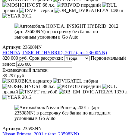
66 л.с.
передний
правый
серый
1496 л
2012
Артикул: 23600NN
HONDA, INSIGHT HYBRID, 2012 (арт. 23600NN)
820 000 руб.
Срок рассрочки:
Первоначальный
взнос:
Ежемесячный платеж:
39 297 руб
вариатор
гибрид
88 л.с.
передний
правый
голубой
1339 л
2012
Артикул: 23598NN
Nissan Primera, 2001 г (арт. 23598NN)