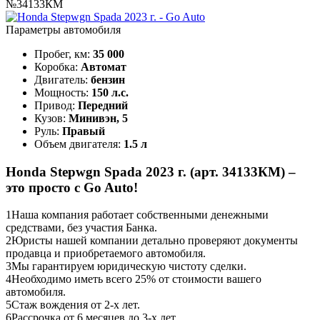
№34133КМ
Параметры автомобиля
Пробег, км:
35 000
Коробка:
Автомат
Двигатель:
бензин
Мощность:
150 л.с.
Привод:
Передний
Кузов:
Минивэн, 5
Руль:
Правый
Объем двигателя:
1.5 л
Honda Stepwgn Spada 2023 г. (арт. 34133КМ) –
это просто с Go Auto!
1
Наша компания работает собственными денежными
средствами, без участия Банка.
2
Юристы нашей компании детально проверяют документы
продавца и приобретаемого автомобиля.
3
Мы гарантируем юридическую чистоту сделки.
4
Необходимо иметь всего 25% от стоимости вашего
автомобиля.
5
Стаж вождения от 2-х лет.
6
Рассрочка от 6 месяцев до 3-х лет.