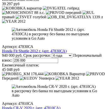
39 297 руб
вариатор
гибрид
88 л.с.
передний
правый
голубой
1339 л
2012
Артикул: 47830СА
Honda Fit Shuttle 2012 г. (арт. 47830СА)
940 000 руб.
Срок рассрочки:
Первоначальный
взнос:
Ежемесячный платеж:
45 048 руб
178,444
Вариатор
Передний
Универса
2012
Артикул: 47810СА
Honda CR-V 2020 г. (арт. 47810СА)