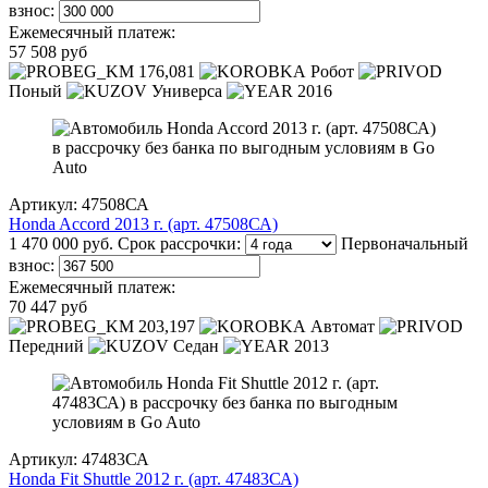
взнос:
Ежемесячный платеж:
57 508 руб
176,081
Робот
Поный
Универса
2016
Артикул: 47508СА
Honda Accord 2013 г. (арт. 47508СА)
1 470 000 руб.
Срок рассрочки:
Первоначальный
взнос:
Ежемесячный платеж:
70 447 руб
203,197
Автомат
Передний
Седан
2013
Артикул: 47483СА
Honda Fit Shuttle 2012 г. (арт. 47483СА)