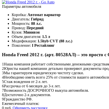
Параметры автомобиля
Коробка:
Автомат вариатор
Двигатель:
Гибрид
Мощность:
88 л.с.
Привод:
Передний
Кузов:
Минивэн
Объем двигателя:
1.5 л
Модификация:
1.5hyb CVT (88 л.с.)
Поколение:
I Рестайлинг
Honda Freed 2012 г. (арт. 80528АЛ) – это просто с 
1
Наша компания работает собственными денежными средствами,
2
Юристы нашей компании детально проверяют документы прод
3
Мы гарантируем юридическую чистоту сделки.
4
Необходимо иметь всего 25% от стоимости вашего автомобиля
5
Стаж вождения от 2-х лет.
6
Рассрочка от 6 месяцев до 3-х лет.
7
Возможность ДОСРОЧНОГО выкупа автомобиля.
8
Достаточно 2-х документов.
9
Гражданство РФ.
Ежемесячный платеж:
0 руб.
Оформить рассрочку