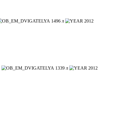
1496 л
2012
й
1339 л
2012