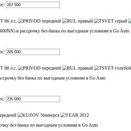
ос:
66 л.с.
передний
правый
серый
ос:
88 л.с.
передний
правый
голубо
ос:
ередний
Универса
2012