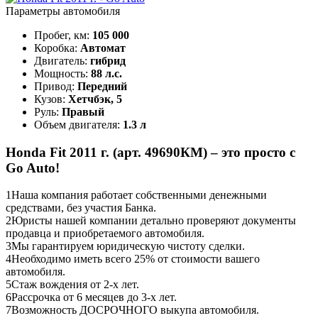
Параметры автомобиля
Пробег, км:
105 000
Коробка:
Автомат
Двигатель:
гибрид
Мощность:
88 л.с.
Привод:
Передний
Кузов:
Хетчбэк, 5
Руль:
Правый
Объем двигателя:
1.3 л
Honda Fit 2011 г. (арт. 49690КМ) – это просто с
Go Auto!
1
Наша компания работает собственными денежными
средствами, без участия Банка.
2
Юристы нашей компании детально проверяют документы
продавца и приобретаемого автомобиля.
3
Мы гарантируем юридическую чистоту сделки.
4
Необходимо иметь всего 25% от стоимости вашего
автомобиля.
5
Стаж вождения от 2-х лет.
6
Рассрочка от 6 месяцев до 3-х лет.
7
Возможность ДОСРОЧНОГО выкупа автомобиля.