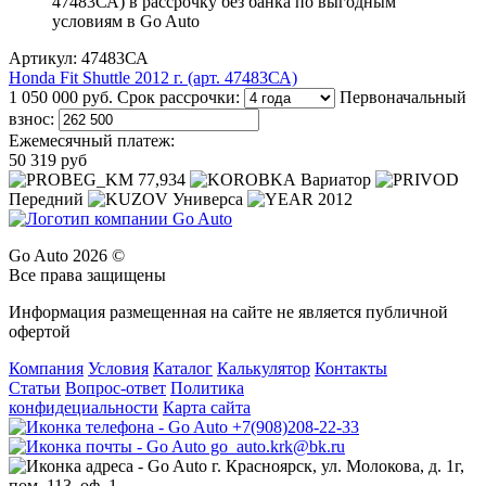
Артикул: 47483СА
Honda Fit Shuttle 2012 г. (арт. 47483СА)
1 050 000 руб.
Срок рассрочки:
Первоначальный
взнос:
Ежемесячный платеж:
50 319 руб
77,934
Вариатор
Передний
Универса
2012
Go Auto 2026 ©
Все права защищены
Информация размещенная на сайте не является публичной
офертой
Компания
Условия
Каталог
Калькулятор
Контакты
Статьи
Вопрос-ответ
Политика
конфидециальности
Карта сайта
+7(908)208-22-33
go_auto.krk@bk.ru
г. Красноярск, ул. Молокова, д. 1г,
пом. 113, оф. 1