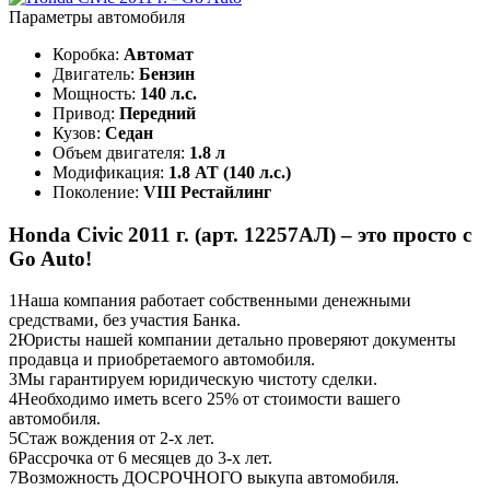
Параметры автомобиля
Коробка:
Автомат
Двигатель:
Бензин
Мощность:
140 л.с.
Привод:
Передний
Кузов:
Седан
Объем двигателя:
1.8 л
Модификация:
1.8 AT (140 л.с.)
Поколение:
VIII Рестайлинг
Honda Civic 2011 г. (арт. 12257АЛ) – это просто с
Go Auto!
1
Наша компания работает собственными денежными
средствами, без участия Банка.
2
Юристы нашей компании детально проверяют документы
продавца и приобретаемого автомобиля.
3
Мы гарантируем юридическую чистоту сделки.
4
Необходимо иметь всего 25% от стоимости вашего
автомобиля.
5
Стаж вождения от 2-х лет.
6
Рассрочка от 6 месяцев до 3-х лет.
7
Возможность ДОСРОЧНОГО выкупа автомобиля.