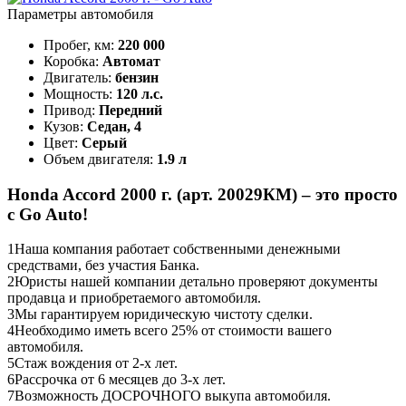
Параметры автомобиля
Пробег, км:
220 000
Коробка:
Автомат
Двигатель:
бензин
Мощность:
120 л.с.
Привод:
Передний
Кузов:
Седан, 4
Цвет:
Серый
Объем двигателя:
1.9 л
Honda Accord 2000 г. (арт. 20029КМ) – это просто
с Go Auto!
1
Наша компания работает собственными денежными
средствами, без участия Банка.
2
Юристы нашей компании детально проверяют документы
продавца и приобретаемого автомобиля.
3
Мы гарантируем юридическую чистоту сделки.
4
Необходимо иметь всего 25% от стоимости вашего
автомобиля.
5
Стаж вождения от 2-х лет.
6
Рассрочка от 6 месяцев до 3-х лет.
7
Возможность ДОСРОЧНОГО выкупа автомобиля.