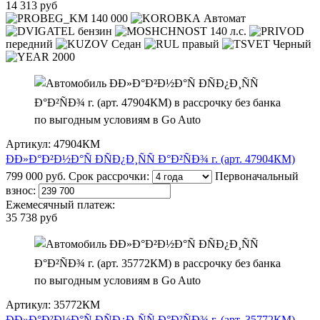
14 313 руб
140 000
Автомат
бензин
140 л.с.
передний
Седан
правый
Черный
2000
Артикул: 47904КМ
ÐÐ»Ð°Ð²Ð½Ð°Ñ ÐÑÐ¿Ð¸ÑÑ Ð°Ð²ÑÐ¾ г. (арт. 47904КМ)
799 000 руб.
Срок рассрочки:
Первоначальный
взнос:
Ежемесячный платеж:
35 738 руб
Артикул: 35772КМ
ÐÐ»Ð°Ð²Ð½Ð°Ñ ÐÑÐ¿Ð¸ÑÑ Ð°Ð²ÑÐ¾ г. (арт. 35772КМ)