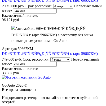
ÐÐ»Ð°Ð²Ð½Ð°Ñ ÐÑÐ¿Ð¸ÑÑ Ð°Ð²ÑÐ¾ г. (арт. 60652КМ)
2 149 000 руб.
Срок рассрочки:
Первоначальный
взнос:
Ежемесячный платеж:
96 121 руб
Артикул: 59667КМ
ÐÐ»Ð°Ð²Ð½Ð°Ñ ÐÑÐ¿Ð¸ÑÑ Ð°Ð²ÑÐ¾ г. (арт. 59667КМ)
749 000 руб.
Срок рассрочки:
Первоначальный
взнос:
Ежемесячный платеж:
33 502 руб
Go Auto 2026 ©
Все права защищены
Информация размещенная на сайте не является публичной
офертой