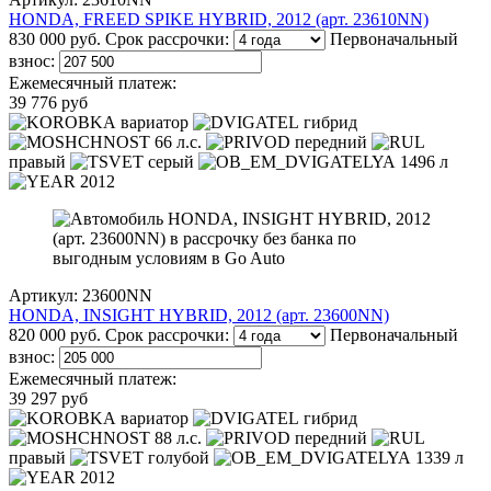
HONDA, FREED SPIKE HYBRID, 2012 (арт. 23610NN)
830 000 руб.
Срок рассрочки:
Первоначальный
взнос:
Ежемесячный платеж:
39 776 руб
вариатор
гибрид
66 л.с.
передний
правый
серый
1496 л
2012
Артикул: 23600NN
HONDA, INSIGHT HYBRID, 2012 (арт. 23600NN)
820 000 руб.
Срок рассрочки:
Первоначальный
взнос:
Ежемесячный платеж:
39 297 руб
вариатор
гибрид
88 л.с.
передний
правый
голубой
1339 л
2012