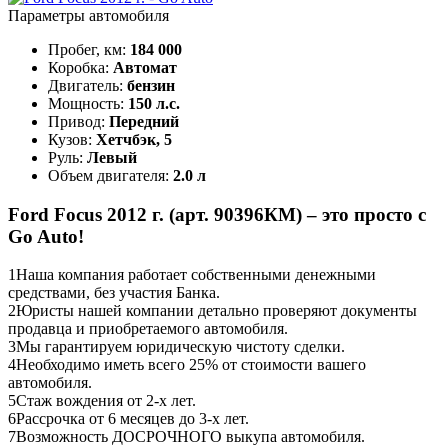
Параметры автомобиля
Пробег, км:
184 000
Коробка:
Автомат
Двигатель:
бензин
Мощность:
150 л.с.
Привод:
Передний
Кузов:
Хетчбэк, 5
Руль:
Левый
Объем двигателя:
2.0 л
Ford Focus 2012 г. (арт. 90396КМ) – это просто с
Go Auto!
1
Наша компания работает собственными денежными
средствами, без участия Банка.
2
Юристы нашей компании детально проверяют документы
продавца и приобретаемого автомобиля.
3
Мы гарантируем юридическую чистоту сделки.
4
Необходимо иметь всего 25% от стоимости вашего
автомобиля.
5
Стаж вождения от 2-х лет.
6
Рассрочка от 6 месяцев до 3-х лет.
7
Возможность ДОСРОЧНОГО выкупа автомобиля.