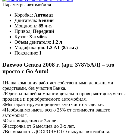
Параметры автомобиля
Коробка:
Автомат
Двигатель:
Бензин
Мощность:
85 л.с.
Привод:
Передний
Кузов:
Хэтчбек
Объем двигателя:
1.2 л
Модификация:
1.2 AT (85 л.с.)
Поколение:
I
Daewoo Gentra 2008 г. (арт. 37875АЛ) – это
просто с Go Auto!
1
Наша компания работает собственными денежными
средствами, без участия Банка.
2
Юристы нашей компании детально проверяют документы
продавца и приобретаемого автомобиля.
3
Мы гарантируем юридическую чистоту сделки.
4
Необходимо иметь всего 25% от стоимости вашего
автомобиля.
5
Стаж вождения от 2-х лет.
6
Рассрочка от 6 месяцев до 3-х лет.
7
Возможность ДОСРОЧНОГО выкупа автомобиля.