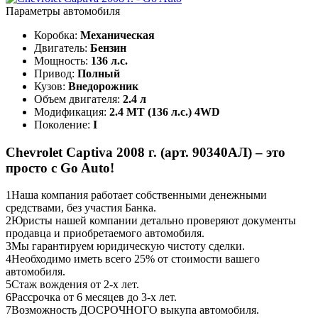
Параметры автомобиля
Коробка:
Механическая
Двигатель:
Бензин
Мощность:
136 л.с.
Привод:
Полный
Кузов:
Внедорожник
Объем двигателя:
2.4 л
Модификация:
2.4 MT (136 л.с.) 4WD
Поколение:
I
Chevrolet Captiva 2008 г. (арт. 90340АЛ) – это
просто с Go Auto!
1
Наша компания работает собственными денежными
средствами, без участия Банка.
2
Юристы нашей компании детально проверяют документы
продавца и приобретаемого автомобиля.
3
Мы гарантируем юридическую чистоту сделки.
4
Необходимо иметь всего 25% от стоимости вашего
автомобиля.
5
Стаж вождения от 2-х лет.
6
Рассрочка от 6 месяцев до 3-х лет.
7
Возможность ДОСРОЧНОГО выкупа автомобиля.