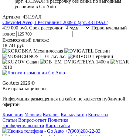
Артикул: 43119АЛ
Chevrolet Aveo, I Рестайлинг 2009 г. (арт. 43119АЛ)
419 000 руб.
Срок рассрочки:
Первоначальный
взнос:
Ежемесячный платеж:
18 741 руб
Механическая
Бензин
101 л.с. л.с.
Передний
Седан
1400 л
2010
Go Auto 2026 ©
Все права защищены
Информация размещенная на сайте не является публичной
офертой
Компания
Условия
Каталог
Калькулятор
Контакты
Статьи
Вопрос-ответ
Политика
конфидециальности
Карта сайта
+7(908)208-22-33