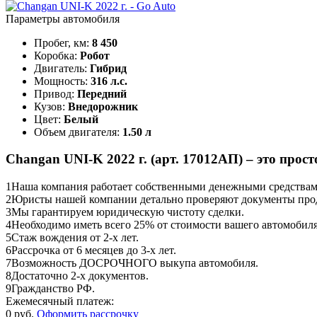
Параметры автомобиля
Пробег, км:
8 450
Коробка:
Робот
Двигатель:
Гибрид
Мощность:
316 л.с.
Привод:
Передний
Кузов:
Внедорожник
Цвет:
Белый
Объем двигателя:
1.50 л
Changan UNI-K 2022 г. (арт. 17012АП) – это прост
1
Наша компания работает собственными денежными средствами,
2
Юристы нашей компании детально проверяют документы прод
3
Мы гарантируем юридическую чистоту сделки.
4
Необходимо иметь всего 25% от стоимости вашего автомобиля
5
Стаж вождения от 2-х лет.
6
Рассрочка от 6 месяцев до 3-х лет.
7
Возможность ДОСРОЧНОГО выкупа автомобиля.
8
Достаточно 2-х документов.
9
Гражданство РФ.
Ежемесячный платеж:
0 руб.
Оформить рассрочку