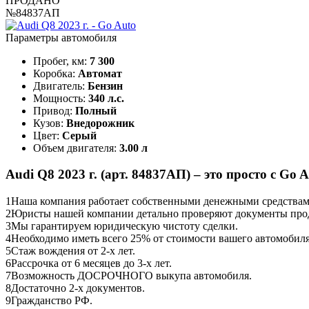
ПРОДАНО
№84837АП
Параметры автомобиля
Пробег, км:
7 300
Коробка:
Автомат
Двигатель:
Бензин
Мощность:
340 л.с.
Привод:
Полный
Кузов:
Внедорожник
Цвет:
Серый
Объем двигателя:
3.00 л
Audi Q8 2023 г. (арт. 84837АП) – это просто с Go A
1
Наша компания работает собственными денежными средствами,
2
Юристы нашей компании детально проверяют документы прод
3
Мы гарантируем юридическую чистоту сделки.
4
Необходимо иметь всего 25% от стоимости вашего автомобиля
5
Стаж вождения от 2-х лет.
6
Рассрочка от 6 месяцев до 3-х лет.
7
Возможность ДОСРОЧНОГО выкупа автомобиля.
8
Достаточно 2-х документов.
9
Гражданство РФ.