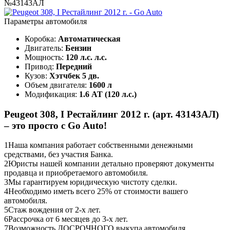
№43143АЛ
Параметры автомобиля
Коробка:
Автоматическая
Двигатель:
Бензин
Мощность:
120 л.с. л.с.
Привод:
Передний
Кузов:
Хэтчбек 5 дв.
Объем двигателя:
1600 л
Модификация:
1.6 AT (120 л.с.)
Peugeot 308, I Рестайлинг 2012 г. (арт. 43143АЛ)
– это просто с Go Auto!
1
Наша компания работает собственными денежными
средствами, без участия Банка.
2
Юристы нашей компании детально проверяют документы
продавца и приобретаемого автомобиля.
3
Мы гарантируем юридическую чистоту сделки.
4
Необходимо иметь всего 25% от стоимости вашего
автомобиля.
5
Стаж вождения от 2-х лет.
6
Рассрочка от 6 месяцев до 3-х лет.
7
Возможность ДОСРОЧНОГО выкупа автомобиля.