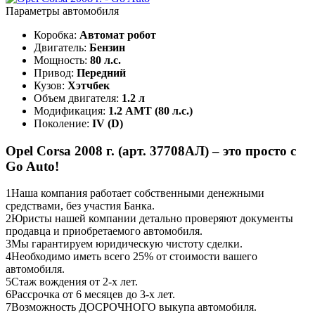
Параметры автомобиля
Коробка:
Автомат робот
Двигатель:
Бензин
Мощность:
80 л.с.
Привод:
Передний
Кузов:
Хэтчбек
Объем двигателя:
1.2 л
Модификация:
1.2 AMT (80 л.с.)
Поколение:
IV (D)
Opel Corsa 2008 г. (арт. 37708АЛ) – это просто с
Go Auto!
1
Наша компания работает собственными денежными
средствами, без участия Банка.
2
Юристы нашей компании детально проверяют документы
продавца и приобретаемого автомобиля.
3
Мы гарантируем юридическую чистоту сделки.
4
Необходимо иметь всего 25% от стоимости вашего
автомобиля.
5
Стаж вождения от 2-х лет.
6
Рассрочка от 6 месяцев до 3-х лет.
7
Возможность ДОСРОЧНОГО выкупа автомобиля.