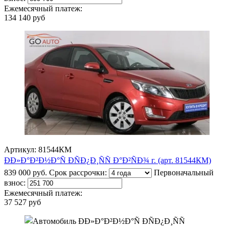
Ежемесячный платеж:
134 140 руб
Артикул: 81544КМ
ÐÐ»Ð°Ð²Ð½Ð°Ñ ÐÑÐ¿Ð¸ÑÑ Ð°Ð²ÑÐ¾ г. (арт. 81544КМ)
839 000 руб.
Срок рассрочки:
Первоначальный
взнос:
Ежемесячный платеж:
37 527 руб