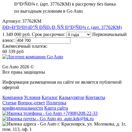
Артикул: 37762КМ
ÐÐ»Ð°Ð²Ð½Ð°Ñ ÐÑÐ¿Ð¸ÑÑ Ð°Ð²ÑÐ¾ г. (арт. 37762КМ)
1 349 000 руб.
Срок рассрочки:
Первоначальный
взнос:
Ежемесячный платеж:
60 339 руб
Go Auto 2026 ©
Все права защищены
Информация размещенная на сайте не является публичной
офертой
Компания
Условия
Каталог
Калькулятор
Контакты
Статьи
Вопрос-ответ
Политика
конфидециальности
Карта сайта
+7(908)208-22-33
go_auto.krk@bk.ru
г. Красноярск, ул. Молокова, д. 1г,
пом. 113, оф. 1