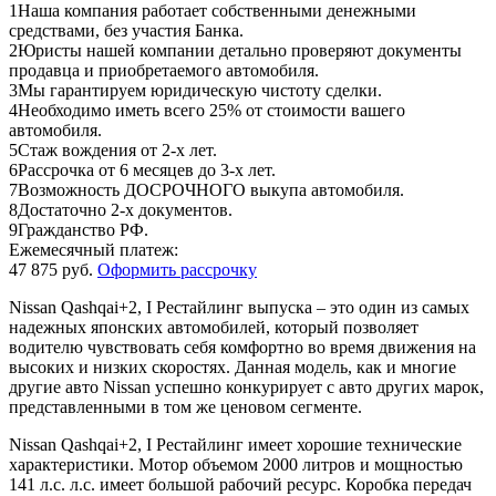
1
Наша компания работает собственными денежными
средствами, без участия Банка.
2
Юристы нашей компании детально проверяют документы
продавца и приобретаемого автомобиля.
3
Мы гарантируем юридическую чистоту сделки.
4
Необходимо иметь всего 25% от стоимости вашего
автомобиля.
5
Стаж вождения от 2-х лет.
6
Рассрочка от 6 месяцев до 3-х лет.
7
Возможность ДОСРОЧНОГО выкупа автомобиля.
8
Достаточно 2-х документов.
9
Гражданство РФ.
Ежемесячный платеж:
47 875 руб.
Оформить рассрочку
Nissan Qashqai+2, I Рестайлинг выпуска – это один из самых
надежных японских автомобилей, который позволяет
водителю чувствовать себя комфортно во время движения на
высоких и низких скоростях. Данная модель, как и многие
другие авто Nissan успешно конкурирует с авто других марок,
представленными в том же ценовом сегменте.
Nissan Qashqai+2, I Рестайлинг имеет хорошие технические
характеристики. Мотор объемом 2000 литров и мощностью
141 л.с. л.с. имеет большой рабочий ресурс. Коробка передач