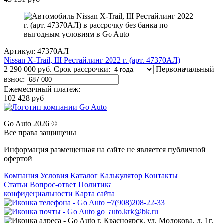
Артикул: 47370АЛ
Nissan X-Trail, III Рестайлинг 2022 г. (арт. 47370АЛ)
2 290 000 руб.
Срок рассрочки:
Первоначальный
взнос:
Ежемесячный платеж:
102 428 руб
Go Auto 2026 ©
Все права защищены
Информация размещенная на сайте не является публичной
офертой
Компания
Условия
Каталог
Калькулятор
Контакты
Статьи
Вопрос-ответ
Политика
конфидециальности
Карта сайта
+7(908)208-22-33
go_auto.krk@bk.ru
г. Красноярск, ул. Молокова, д. 1г,