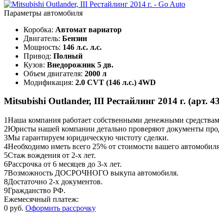
Параметры автомобиля
Коробка:
Автомат вариатор
Двигатель:
Бензин
Мощность:
146 л.с. л.с.
Привод:
Полный
Кузов:
Внедорожник 5 дв.
Объем двигателя:
2000 л
Модификация:
2.0 CVT (146 л.с.) 4WD
Mitsubishi Outlander, III Рестайлинг 2014 г. (арт. 
1
Наша компания работает собственными денежными средствами,
2
Юристы нашей компании детально проверяют документы прод
3
Мы гарантируем юридическую чистоту сделки.
4
Необходимо иметь всего 25% от стоимости вашего автомобиля
5
Стаж вождения от 2-х лет.
6
Рассрочка от 6 месяцев до 3-х лет.
7
Возможность ДОСРОЧНОГО выкупа автомобиля.
8
Достаточно 2-х документов.
9
Гражданство РФ.
Ежемесячный платеж:
0 руб.
Оформить рассрочку