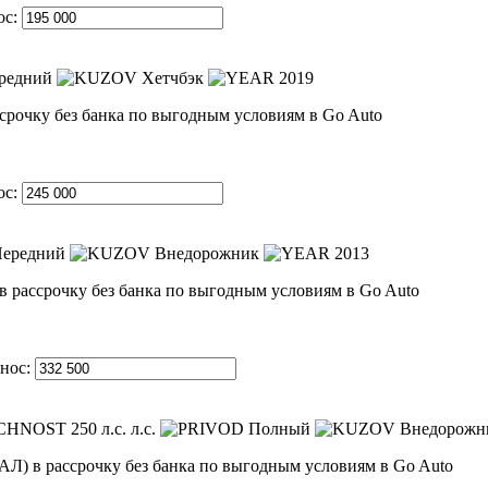
ос:
редний
Хетчбэк
2019
ос:
ередний
Внедорожник
2013
нос:
250 л.с. л.с.
Полный
Внедорожни