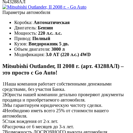
№43288АЛ
Параметры автомобиля
Коробка:
Автоматическая
Двигатель:
Бензин
Мощность:
220 л.с. л.с.
Привод:
Полный
Кузов:
Внедорожник 5 дв.
Объем двигателя:
3000 л
Модификация:
3.0 AT (220 л.с.) 4WD
Mitsubishi Outlander, II 2008 г. (арт. 43288АЛ) –
это просто с Go Auto!
1
Наша компания работает собственными денежными
средствами, без участия Банка.
2
Юристы нашей компании детально проверяют документы
продавца и приобретаемого автомобиля.
3
Мы гарантируем юридическую чистоту сделки.
4
Необходимо иметь всего 25% от стоимости вашего
автомобиля.
5
Стаж вождения от 2-х лет.
6
Рассрочка от 6 месяцев до 3-х лет.
7
Возможность ДОСРОЧНОГО выкупа автомобиля.