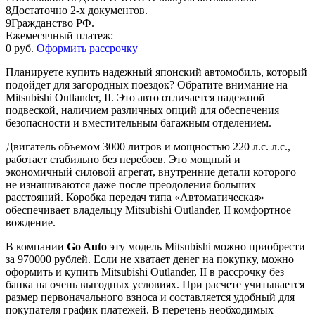
8
Достаточно 2-х документов.
9
Гражданство РФ.
Ежемесячный платеж:
0 руб.
Оформить рассрочку
Планируете купить надежный японский автомобиль, который
подойдет для загородных поездок? Обратите внимание на
Mitsubishi Outlander, II. Это авто отличается надежной
подвеской, наличием различных опций для обеспечения
безопасности и вместительным багажным отделением.
Двигатель объемом 3000 литров и мощностью 220 л.с. л.с.,
работает стабильно без перебоев. Это мощный и
экономичный силовой агрегат, внутренние детали которого
не изнашиваются даже после преодоления больших
расстояний. Коробка передач типа «Автоматическая»
обеспечивает владельцу Mitsubishi Outlander, II комфортное
вождение.
В компании
Go Auto
эту модель Mitsubishi можно приобрести
за 970000 рублей. Если не хватает денег на покупку, можно
оформить и купить Mitsubishi Outlander, II в рассрочку без
банка на очень выгодных условиях. При расчете учитывается
размер первоначального взноса и составляется удобный для
покупателя график платежей. В перечень необходимых