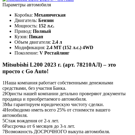
Параметры автомобиля
Коробка:
Механическая
Двигатель:
Бензин
Мощность:
152 л.с.
Привод:
Полный
Кузов:
Пикап
Объем двигателя:
2.4 л
Модификация:
2.4 MT (152 л.с.) 4WD
Поколение:
V Рестайлинг
Mitsubishi L200 2023 г. (арт. 78210АЛ) – это
просто с Go Auto!
1
Наша компания работает собственными денежными
средствами, без участия Банка.
2
Юристы нашей компании детально проверяют документы
продавца и приобретаемого автомобиля.
3
Мы гарантируем юридическую чистоту сделки.
4
Необходимо иметь всего 25% от стоимости вашего
автомобиля.
5
Стаж вождения от 2-х лет.
6
Рассрочка от 6 месяцев до 3-х лет.
7
Возможность ДОСРОЧНОГО выкупа автомобиля.