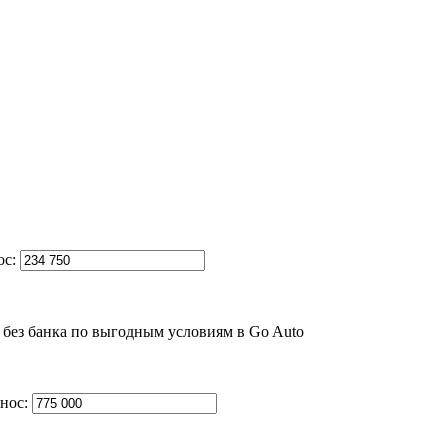
ос:
нос: