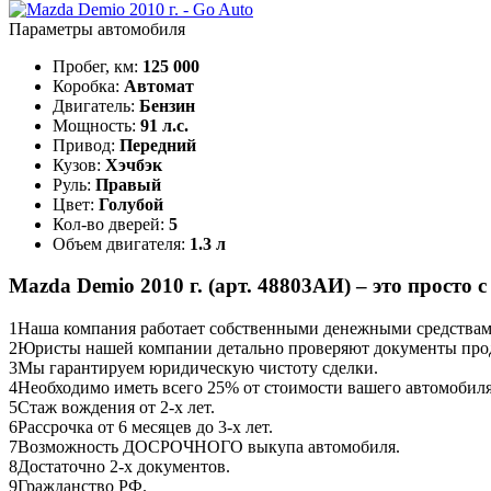
Параметры автомобиля
Пробег, км:
125 000
Коробка:
Автомат
Двигатель:
Бензин
Мощность:
91 л.с.
Привод:
Передний
Кузов:
Хэчбэк
Руль:
Правый
Цвет:
Голубой
Кол-во дверей:
5
Объем двигателя:
1.3 л
Mazda Demio 2010 г. (арт. 48803АИ) – это просто с
1
Наша компания работает собственными денежными средствами,
2
Юристы нашей компании детально проверяют документы прод
3
Мы гарантируем юридическую чистоту сделки.
4
Необходимо иметь всего 25% от стоимости вашего автомобиля
5
Стаж вождения от 2-х лет.
6
Рассрочка от 6 месяцев до 3-х лет.
7
Возможность ДОСРОЧНОГО выкупа автомобиля.
8
Достаточно 2-х документов.
9
Гражданство РФ.