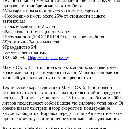
2
Юристы нашей компании детально проверяют документы
продавца и приобретаемого автомобиля.
3
Мы гарантируем юридическую чистоту сделки.
4
Необходимо иметь всего 25% от стоимости вашего
автомобиля.
5
Стаж вождения от 2-х лет.
6
Рассрочка от 6 месяцев до 3-х лет.
7
Возможность ДОСРОЧНОГО выкупа автомобиля.
8
Достаточно 2-х документов.
9
Гражданство РФ.
Ежемесячный платеж:
132 268 руб.
Оформить рассрочку
Mazda CX-5, II – это японский автомобиль, который имеет
красивый экстерьер и удобный салон. Машина отличается
хорошей управляемостью и манёвренностью.
Технические характеристики Mazda CX-5, II позволяют
использовать его для длительных путешествий и городских
поездок. Двигатель мощностью 150 л.с. л.с. и объемом 2000
литров представляет собой надежную силовую установку. Он
обеспечивает быстрый набор скорости и поддержание
высоких оборотов. Коробка передач типа «Автоматическая»
простая в эксплуатации и неприхотливая в обслуживании.
Автомобиль Mazda с пробегом в Красноярске можно