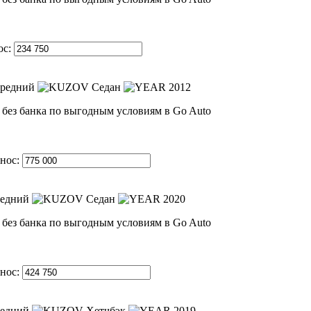
ос:
редний
Седан
2012
нос:
едний
Седан
2020
нос:
едний
Хетчбэк
2019