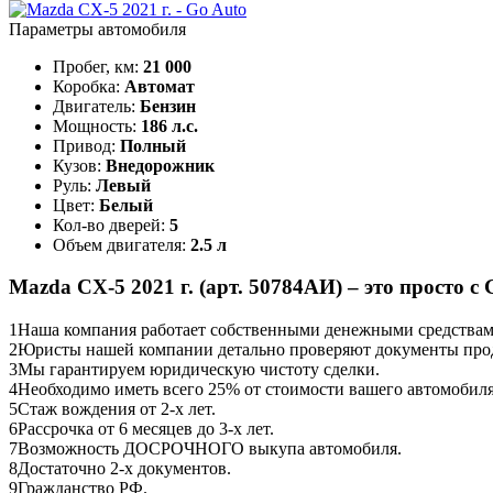
Параметры автомобиля
Пробег, км:
21 000
Коробка:
Автомат
Двигатель:
Бензин
Мощность:
186 л.с.
Привод:
Полный
Кузов:
Внедорожник
Руль:
Левый
Цвет:
Белый
Кол-во дверей:
5
Объем двигателя:
2.5 л
Mazda CX-5 2021 г. (арт. 50784АИ) – это просто с 
1
Наша компания работает собственными денежными средствами,
2
Юристы нашей компании детально проверяют документы прод
3
Мы гарантируем юридическую чистоту сделки.
4
Необходимо иметь всего 25% от стоимости вашего автомобиля
5
Стаж вождения от 2-х лет.
6
Рассрочка от 6 месяцев до 3-х лет.
7
Возможность ДОСРОЧНОГО выкупа автомобиля.
8
Достаточно 2-х документов.
9
Гражданство РФ.