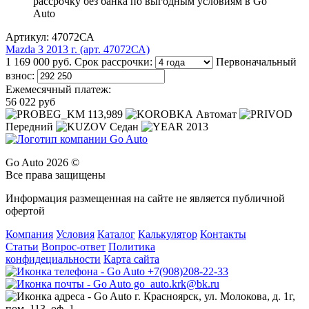
Артикул: 47072СА
Mazda 3 2013 г. (арт. 47072СА)
1 169 000 руб.
Срок рассрочки:
Первоначальный
взнос:
Ежемесячный платеж:
56 022 руб
113,989
Автомат
Передний
Седан
2013
Go Auto 2026 ©
Все права защищены
Информация размещенная на сайте не является публичной
офертой
Компания
Условия
Каталог
Калькулятор
Контакты
Статьи
Вопрос-ответ
Политика
конфидециальности
Карта сайта
+7(908)208-22-33
go_auto.krk@bk.ru
г. Красноярск, ул. Молокова, д. 1г,
пом. 113, оф. 1