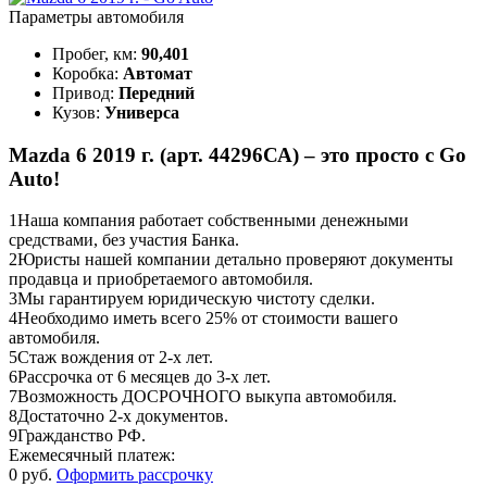
Параметры автомобиля
Пробег, км:
90,401
Коробка:
Автомат
Привод:
Передний
Кузов:
Универса
Mazda 6 2019 г. (арт. 44296СА) – это просто с Go
Auto!
1
Наша компания работает собственными денежными
средствами, без участия Банка.
2
Юристы нашей компании детально проверяют документы
продавца и приобретаемого автомобиля.
3
Мы гарантируем юридическую чистоту сделки.
4
Необходимо иметь всего 25% от стоимости вашего
автомобиля.
5
Стаж вождения от 2-х лет.
6
Рассрочка от 6 месяцев до 3-х лет.
7
Возможность ДОСРОЧНОГО выкупа автомобиля.
8
Достаточно 2-х документов.
9
Гражданство РФ.
Ежемесячный платеж:
0 руб.
Оформить рассрочку