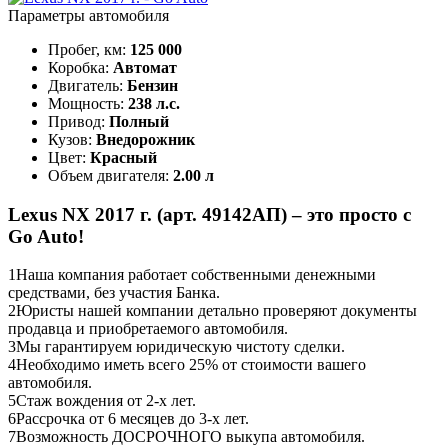
Параметры автомобиля
Пробег, км:
125 000
Коробка:
Автомат
Двигатель:
Бензин
Мощность:
238 л.с.
Привод:
Полный
Кузов:
Внедорожник
Цвет:
Красный
Объем двигателя:
2.00 л
Lexus NX 2017 г. (арт. 49142АП) – это просто с
Go Auto!
1
Наша компания работает собственными денежными
средствами, без участия Банка.
2
Юристы нашей компании детально проверяют документы
продавца и приобретаемого автомобиля.
3
Мы гарантируем юридическую чистоту сделки.
4
Необходимо иметь всего 25% от стоимости вашего
автомобиля.
5
Стаж вождения от 2-х лет.
6
Рассрочка от 6 месяцев до 3-х лет.
7
Возможность ДОСРОЧНОГО выкупа автомобиля.