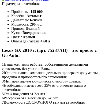
Параметры автомобиля
Пробег, км:
145 000
Коробка:
Автомат
Двигатель:
Бензин
Мощность:
296 л.с.
Привод:
Полный
Кузов:
Внедорожник
Цвет:
Чёрный
Объем двигателя:
4.60 л
Lexus GX 2010 г. (арт. 75237АП) – это просто с
Go Auto!
1
Наша компания работает собственными денежными
средствами, без участия Банка.
2
Юристы нашей компании детально проверяют документы
продавца и приобретаемого автомобиля.
3
Мы гарантируем юридическую чистоту сделки.
4
Необходимо иметь всего 25% от стоимости вашего
автомобиля.
5
Стаж вождения от 2-х лет.
6
Рассрочка от 6 месяцев до 3-х лет.
7
Возможность ДОСРОЧНОГО выкупа автомобиля.