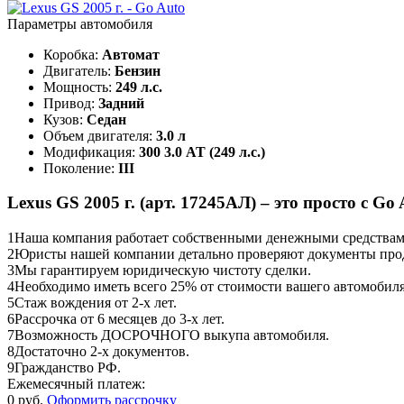
Параметры автомобиля
Коробка:
Автомат
Двигатель:
Бензин
Мощность:
249 л.с.
Привод:
Задний
Кузов:
Седан
Объем двигателя:
3.0 л
Модификация:
300 3.0 AT (249 л.с.)
Поколение:
III
Lexus GS 2005 г. (арт. 17245АЛ) – это просто с Go 
1
Наша компания работает собственными денежными средствами,
2
Юристы нашей компании детально проверяют документы прод
3
Мы гарантируем юридическую чистоту сделки.
4
Необходимо иметь всего 25% от стоимости вашего автомобиля
5
Стаж вождения от 2-х лет.
6
Рассрочка от 6 месяцев до 3-х лет.
7
Возможность ДОСРОЧНОГО выкупа автомобиля.
8
Достаточно 2-х документов.
9
Гражданство РФ.
Ежемесячный платеж:
0 руб.
Оформить рассрочку