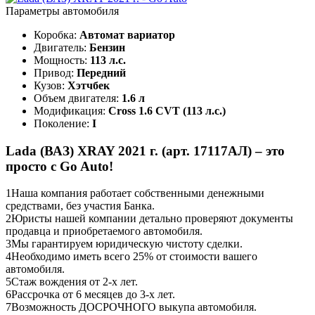
Параметры автомобиля
Коробка:
Автомат вариатор
Двигатель:
Бензин
Мощность:
113 л.с.
Привод:
Передний
Кузов:
Хэтчбек
Объем двигателя:
1.6 л
Модификация:
Cross 1.6 CVT (113 л.с.)
Поколение:
I
Lada (ВАЗ) XRAY 2021 г. (арт. 17117АЛ) – это
просто с Go Auto!
1
Наша компания работает собственными денежными
средствами, без участия Банка.
2
Юристы нашей компании детально проверяют документы
продавца и приобретаемого автомобиля.
3
Мы гарантируем юридическую чистоту сделки.
4
Необходимо иметь всего 25% от стоимости вашего
автомобиля.
5
Стаж вождения от 2-х лет.
6
Рассрочка от 6 месяцев до 3-х лет.
7
Возможность ДОСРОЧНОГО выкупа автомобиля.