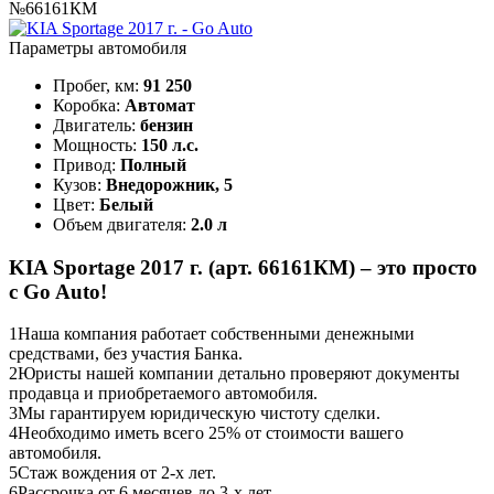
№66161КМ
Параметры автомобиля
Пробег, км:
91 250
Коробка:
Автомат
Двигатель:
бензин
Мощность:
150 л.с.
Привод:
Полный
Кузов:
Внедорожник, 5
Цвет:
Белый
Объем двигателя:
2.0 л
KIA Sportage 2017 г. (арт. 66161КМ) – это просто
с Go Auto!
1
Наша компания работает собственными денежными
средствами, без участия Банка.
2
Юристы нашей компании детально проверяют документы
продавца и приобретаемого автомобиля.
3
Мы гарантируем юридическую чистоту сделки.
4
Необходимо иметь всего 25% от стоимости вашего
автомобиля.
5
Стаж вождения от 2-х лет.
6
Рассрочка от 6 месяцев до 3-х лет.