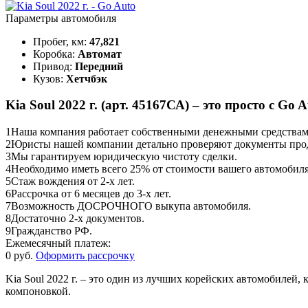
Параметры автомобиля
Пробег, км:
47,821
Коробка:
Автомат
Привод:
Передний
Кузов:
Хетчбэк
Kia Soul 2022 г. (арт. 45167СА) – это просто с Go A
1
Наша компания работает собственными денежными средствами,
2
Юристы нашей компании детально проверяют документы прод
3
Мы гарантируем юридическую чистоту сделки.
4
Необходимо иметь всего 25% от стоимости вашего автомобиля
5
Стаж вождения от 2-х лет.
6
Рассрочка от 6 месяцев до 3-х лет.
7
Возможность ДОСРОЧНОГО выкупа автомобиля.
8
Достаточно 2-х документов.
9
Гражданство РФ.
Ежемесячный платеж:
0 руб.
Оформить рассрочку
Kia Soul 2022 г. – это один из лучших корейских автомобиле
компоновкой.