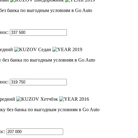
нос:
едний
Седан
2019
нос:
редний
Хетчбэк
2016
ос: