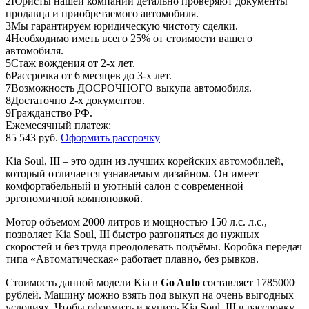
2
Юристы нашей компании детально проверяют документы
продавца и приобретаемого автомобиля.
3
Мы гарантируем юридическую чистоту сделки.
4
Необходимо иметь всего 25% от стоимости вашего
автомобиля.
5
Стаж вождения от 2-х лет.
6
Рассрочка от 6 месяцев до 3-х лет.
7
Возможность ДОСРОЧНОГО выкупа автомобиля.
8
Достаточно 2-х документов.
9
Гражданство РФ.
Ежемесячный платеж:
85 543 руб.
Оформить рассрочку
Kia Soul, III – это один из лучших корейских автомобилей,
который отличается узнаваемым дизайном. Он имеет
комфортабельный и уютный салон с современной
эргономичной компоновкой.
Мотор объемом 2000 литров и мощностью 150 л.с. л.с.,
позволяет Kia Soul, III быстро разгоняться до нужных
скоростей и без труда преодолевать подъёмы. Коробка передач
типа «Автоматическая» работает плавно, без рывков.
Стоимость данной модели Kia в
Go Auto
составляет 1785000
рублей. Машину можно взять под выкуп на очень выгодных
условиях. Чтобы оформить и купить Kia Soul, III в рассрочку,