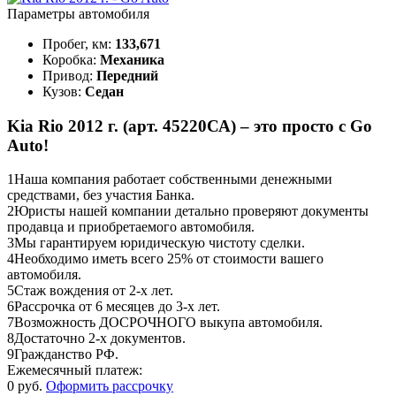
Параметры автомобиля
Пробег, км:
133,671
Коробка:
Механика
Привод:
Передний
Кузов:
Седан
Kia Rio 2012 г. (арт. 45220СА) – это просто с Go
Auto!
1
Наша компания работает собственными денежными
средствами, без участия Банка.
2
Юристы нашей компании детально проверяют документы
продавца и приобретаемого автомобиля.
3
Мы гарантируем юридическую чистоту сделки.
4
Необходимо иметь всего 25% от стоимости вашего
автомобиля.
5
Стаж вождения от 2-х лет.
6
Рассрочка от 6 месяцев до 3-х лет.
7
Возможность ДОСРОЧНОГО выкупа автомобиля.
8
Достаточно 2-х документов.
9
Гражданство РФ.
Ежемесячный платеж:
0 руб.
Оформить рассрочку