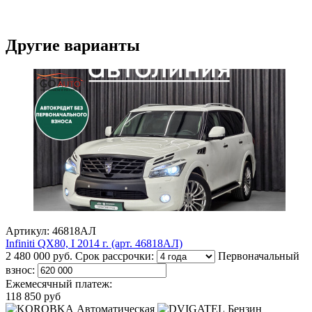
Другие варианты
Артикул: 46818АЛ
Infiniti QX80, I 2014 г. (арт. 46818АЛ)
2 480 000 руб.
Срок рассрочки:
Первоначальный
взнос:
Ежемесячный платеж:
118 850 руб
Автоматическая
Бензин