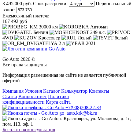
3 495 000 руб.
Срок рассрочки:
Первоначальный
взнос:
Ежемесячный платеж:
167 492 руб
30000 км
Автомат
Бензин
249 л.с.
4WD
Кроссовер
Левый
белый
2 л
2021
Go Auto 2026 ©
Все права защищены
Информация размещенная на сайте не является публичной
офертой
Компания
Условия
Каталог
Калькулятор
Контакты
Статьи
Вопрос-ответ
Политика
конфидециальности
Карта сайта
+7(908)208-22-33
go_auto.krk@bk.ru
г. Красноярск, ул. Молокова, д. 1г,
пом. 113, оф. 1
Бесплатная консультация