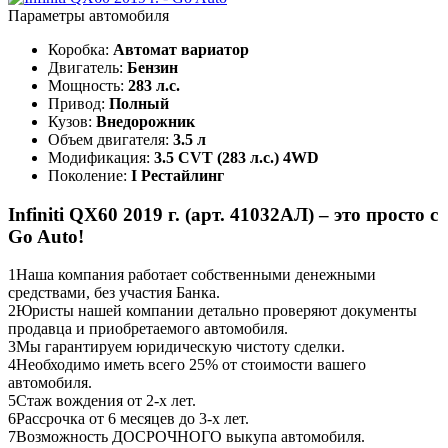
Параметры автомобиля
Коробка:
Автомат вариатор
Двигатель:
Бензин
Мощность:
283 л.с.
Привод:
Полный
Кузов:
Внедорожник
Объем двигателя:
3.5 л
Модификация:
3.5 CVT (283 л.с.) 4WD
Поколение:
I Рестайлинг
Infiniti QX60 2019 г. (арт. 41032АЛ) – это просто с
Go Auto!
1
Наша компания работает собственными денежными
средствами, без участия Банка.
2
Юристы нашей компании детально проверяют документы
продавца и приобретаемого автомобиля.
3
Мы гарантируем юридическую чистоту сделки.
4
Необходимо иметь всего 25% от стоимости вашего
автомобиля.
5
Стаж вождения от 2-х лет.
6
Рассрочка от 6 месяцев до 3-х лет.
7
Возможность ДОСРОЧНОГО выкупа автомобиля.