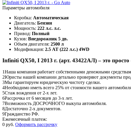
Параметры автомобиля
Коробка:
Автоматическая
Двигатель:
Бензин
Мощность:
222 л.с. л.с.
Привод:
Полный
Кузов:
Внедорожник 5 дв.
Объем двигателя:
2500 л
Модификация:
2.5 AT (222 л.с.) 4WD
Infiniti QX50, I 2013 г. (арт. 43422АЛ) – это просто
1
Наша компания работает собственными денежными средствами,
2
Юристы нашей компании детально проверяют документы прод
3
Мы гарантируем юридическую чистоту сделки.
4
Необходимо иметь всего 25% от стоимости вашего автомобиля
5
Стаж вождения от 2-х лет.
6
Рассрочка от 6 месяцев до 3-х лет.
7
Возможность ДОСРОЧНОГО выкупа автомобиля.
8
Достаточно 2-х документов.
9
Гражданство РФ.
Ежемесячный платеж:
0 руб.
Оформить рассрочку