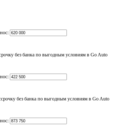
нос:
нос:
нос: