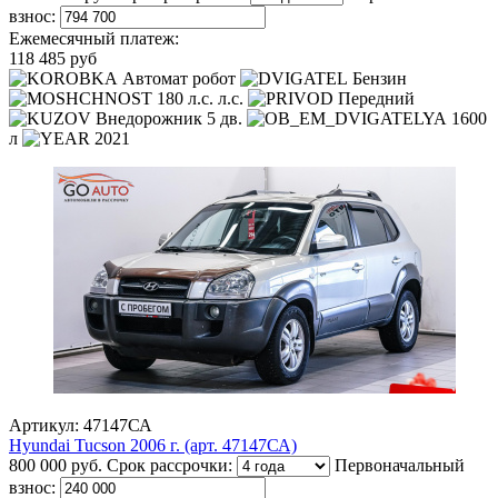
взнос:
Ежемесячный платеж:
118 485 руб
Автомат робот
Бензин
180 л.с. л.с.
Передний
Внедорожник 5 дв.
1600
л
2021
Артикул: 47147СА
Hyundai Tucson 2006 г. (арт. 47147СА)
800 000 руб.
Срок рассрочки:
Первоначальный
взнос: