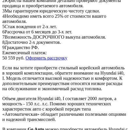
2
Юристы нашей компании детально проверяют документы
продавца и приобретаемого автомобиля.
3
Мы гарантируем юридическую чистоту сделки.
4
Необходимо иметь всего 25% от стоимости вашего
автомобиля.
5
Стаж вождения от 2-х лет.
6
Рассрочка от 6 месяцев до 3-х лет.
7
Возможность ДОСРОЧНОГО выкупа автомобиля.
8
Достаточно 2-х документов.
9
Гражданство РФ.
Ежемесячный платеж:
50 559 руб.
Оформить рассрочку
Если вы хотите приобрести стильный корейский автомобиль
в хорошей комплектации, обратите внимание на Hyundai i40,
I. Модель отличается высокой надежностью и комфортом. К
дополнительным преимуществам относятся низкие расходы
на обслуживание и экономичный расход топлива.
Объем двигателя Hyundai i40, I составляет 2000 литров, а
мощность - 150 л.с. л.с. Помимо хороших технических
характеристик авто с коробкой передач типа
«Автоматическая» обладает различными полезными опциями
и надежной трансмиссией.
В компании
Go Auto
можно приобрести автомобиль Hyundai с