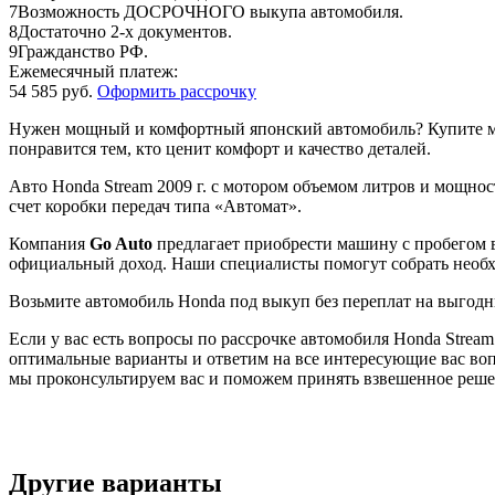
7
Возможность ДОСРОЧНОГО выкупа автомобиля.
8
Достаточно 2-х документов.
9
Гражданство РФ.
Ежемесячный платеж:
54 585 руб.
Оформить рассрочку
Нужен мощный и комфортный японский автомобиль? Купите маш
понравится тем, кто ценит комфорт и качество деталей.
Авто Honda Stream 2009 г. с мотором объемом литров и мощно
счет коробки передач типа «Автомат».
Компания
Go Auto
предлагает приобрести машину с пробегом в 
официальный доход. Наши специалисты помогут собрать необх
Возьмите автомобиль Honda под выкуп без переплат на выгодн
Если у вас есть вопросы по рассрочке автомобиля Honda Strea
оптимальные варианты и ответим на все интересующие вас во
мы проконсультируем вас и поможем принять взвешенное реше
Другие варианты