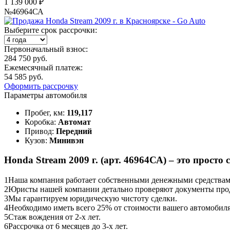
1 139 000 ₽
№46964СА
Выберите срок рассрочки:
Первоначальный взнос:
284 750 руб.
Ежемесячный платеж:
54 585 руб.
Оформить рассрочку
Параметры автомобиля
Пробег, км:
119,117
Коробка:
Автомат
Привод:
Передний
Кузов:
Минивэн
Honda Stream 2009 г. (арт. 46964СА) – это просто 
1
Наша компания работает собственными денежными средствами,
2
Юристы нашей компании детально проверяют документы прод
3
Мы гарантируем юридическую чистоту сделки.
4
Необходимо иметь всего 25% от стоимости вашего автомобиля
5
Стаж вождения от 2-х лет.
6
Рассрочка от 6 месяцев до 3-х лет.