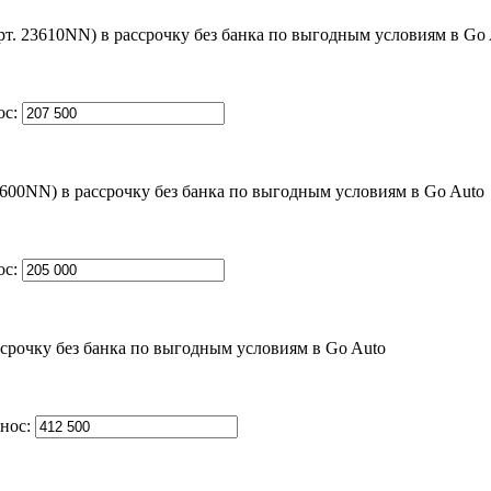
ос:
ос:
нос: