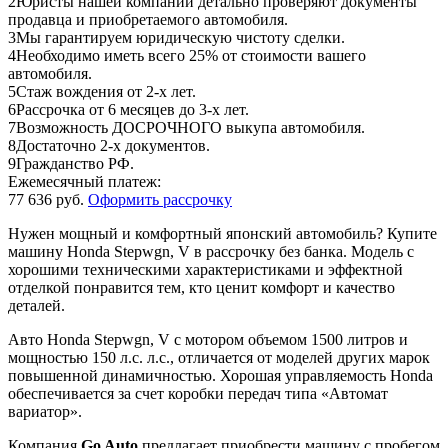
2
Юристы нашей компании детально проверяют документы
продавца и приобретаемого автомобиля.
3
Мы гарантируем юридическую чистоту сделки.
4
Необходимо иметь всего 25% от стоимости вашего
автомобиля.
5
Стаж вождения от 2-х лет.
6
Рассрочка от 6 месяцев до 3-х лет.
7
Возможность ДОСРОЧНОГО выкупа автомобиля.
8
Достаточно 2-х документов.
9
Гражданство РФ.
Ежемесячный платеж:
77 636 руб.
Оформить рассрочку
Нужен мощный и комфортный японский автомобиль? Купите
машину Honda Stepwgn, V в рассрочку без банка. Модель с
хорошими техническими характеристиками и эффектной
отделкой понравится тем, кто ценит комфорт и качество
деталей.
Авто Honda Stepwgn, V с мотором объемом 1500 литров и
мощностью 150 л.с. л.с., отличается от моделей других марок
повышенной динамичностью. Хорошая управляемость Honda
обеспечивается за счет коробки передач типа «Автомат
вариатор».
Компания
Go Auto
предлагает приобрести машину с пробегом